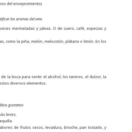
ios del envejecimiento).
tificar los aromas del vino
veces mermeladas y jaleas. O de cuero, café, especias y
ras, como la piña, melón, melocotón, plátano o limón. En los
e la boca para sentir el alcohol, los taninos, el dulzor, la
e estos diversos elementos.
lisis gustativo
ás leves.
equilla.
sabores de frutos secos, levadura, brioche, pan tostado, y