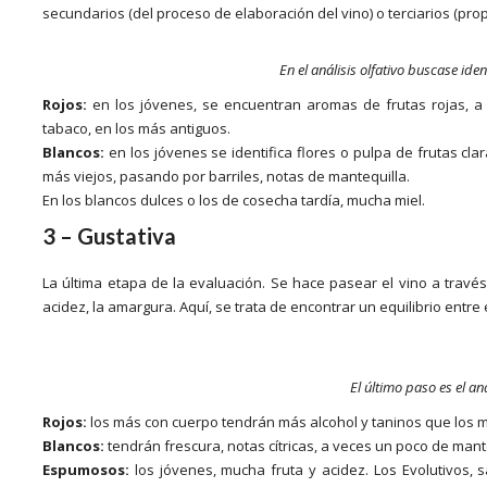
secundarios (del proceso de elaboración del vino) o terciarios (prop
En el análisis olfativo buscase iden
Rojos:
en los jóvenes, se encuentran aromas de frutas rojas, a 
tabaco, en los más antiguos.
Blancos:
en los jóvenes se identifica flores o pulpa de frutas cla
más viejos, pasando por barriles, notas de mantequilla.
En los blancos dulces o los de cosecha tardía, mucha miel.
3 – Gustativa
La última etapa de la evaluación. Se hace pasear el vino a través d
acidez, la amargura. Aquí, se trata de encontrar un equilibrio entr
El último paso es el aná
Rojos:
los más con cuerpo tendrán más alcohol y taninos que los m
Blancos:
tendrán frescura, notas cítricas, a veces un poco de mant
Espumosos:
los jóvenes, mucha fruta y acidez. Los Evolutivos, 