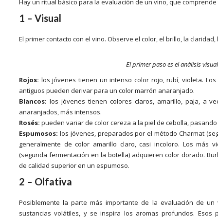
Hay un ritual básico para la evaluación de un vino, que comprende
1 – Visual
El primer contacto con el vino. Observe el color, el brillo, la claridad,
El primer paso es el análisis visu
Rojos:
los jóvenes tienen un intenso color rojo, rubí, violeta. Lo
antiguos pueden derivar para un color marrón anaranjado.
Blancos:
los jóvenes tienen colores claros, amarillo, paja, a 
anaranjados, más intensos.
Rosés:
pueden variar de color cereza a la piel de cebolla, pasando
Espumosos:
los jóvenes, preparados por el método Charmat (seg
generalmente de color amarillo claro, casi incoloro. Los más 
(segunda fermentación en la botella) adquieren color dorado. Bur
de calidad superior en un espumoso.
2 – Olfativa
Posiblemente la parte más importante de la evaluación de un vi
sustancias volátiles, y se inspira los aromas profundos. Esos p