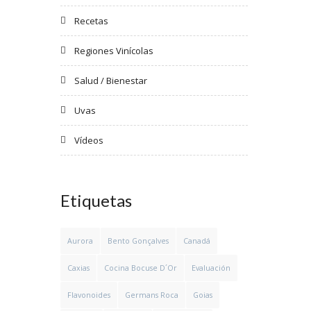
Recetas
Regiones Vinícolas
Salud / Bienestar
Uvas
Vídeos
Etiquetas
Aurora
Bento Gonçalves
Canadá
Caxias
Cocina Bocuse D´Or
Evaluación
Flavonoides
Germans Roca
Goias