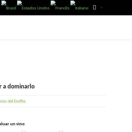
ENOCULTURA
HABLE CON NOSOTROS
r a dominarlo
stas del Enófilo
aluar un vino