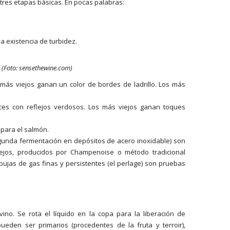
 tres etapas básicas. En pocas palabras:
 la existencia de turbidez.
al (Foto: sensethewine.com)
s más viejos ganan un color de bordes de ladrillo. Los más
veces con reflejos verdosos. Los más viejos ganan toques
 para el salmón.
unda fermentación en depósitos de acero inoxidable) son
viejos, producidos por Champenoise o método tradicional
bujas de gas finas y persistentes (el perlage) son pruebas
no. Se rota el líquido en la copa para la liberación de
ueden ser primarios (procedentes de la fruta y terroir),