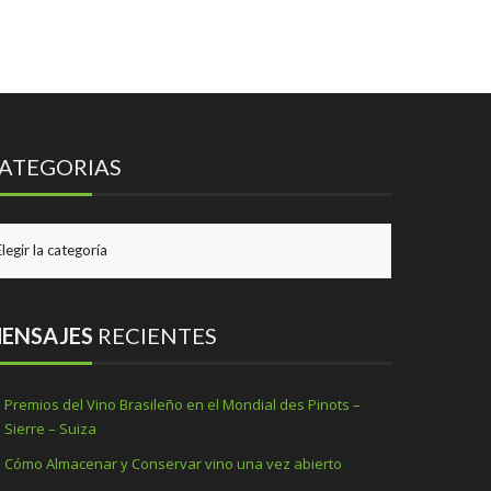
ATEGORIAS
TEGORIAS
ENSAJES
RECIENTES
Premios del Vino Brasileño en el Mondial des Pinots –
Sierre – Suiza
Cómo Almacenar y Conservar vino una vez abierto