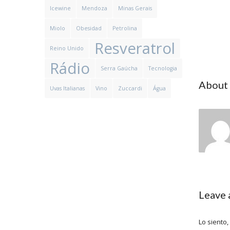
Icewine
Mendoza
Minas Gerais
Miolo
Obesidad
Petrolina
Resveratrol
Reino Unido
Rádio
Serra Gaúcha
Tecnologia
About
Uvas Italianas
Vino
Zuccardi
Água
Leave
Lo siento