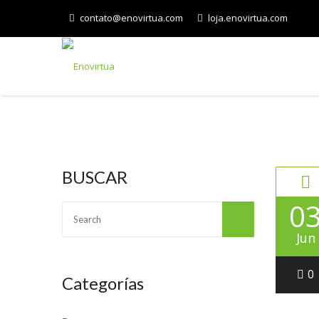
contato@enovirtua.com
loja.enovirtua.com
BUSCAR
0
Jun
0
Categorías