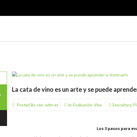
INICIO
INSTITUCIONAL
EVENTOS
3
La cata de vino es un arte y se puede aprende
Posted By:
ceo-adm-es
In:
Evaluación
,
Vino
Enocultura
,
Pi
Los 3 pasos para ev